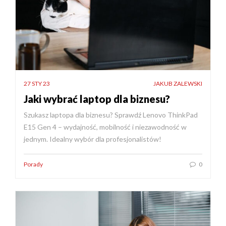
27 STY 23
JAKUB ZALEWSKI
Jaki wybrać laptop dla biznesu?
Szukasz laptopa dla biznesu? Sprawdź Lenovo ThinkPad
E15 Gen 4 – wydajność, mobilność i niezawodność w
jednym. Idealny wybór dla profesjonalistów!
Porady
0