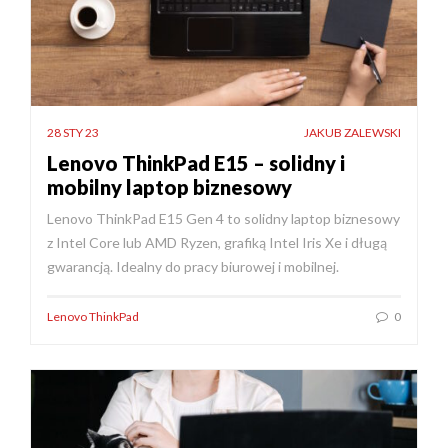
28 STY 23
JAKUB ZALEWSKI
Lenovo ThinkPad E15 – solidny i
mobilny laptop biznesowy
Lenovo ThinkPad E15 Gen 4 to solidny laptop biznesowy
z Intel Core lub AMD Ryzen, grafiką Intel Iris Xe i długą
gwarancją. Idealny do pracy biurowej i mobilnej.
Lenovo ThinkPad
0