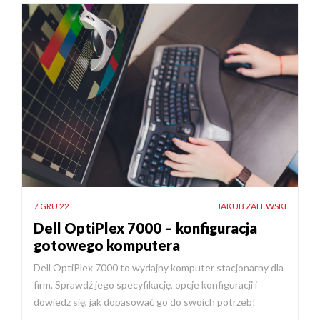
7 GRU 22
JAKUB ZALEWSKI
Dell OptiPlex 7000 – konfiguracja
gotowego komputera
Dell OptiPlex 7000 to wydajny komputer stacjonarny dla
firm. Sprawdź jego specyfikację, opcje konfiguracji i
dowiedz się, jak dopasować go do swoich potrzeb!