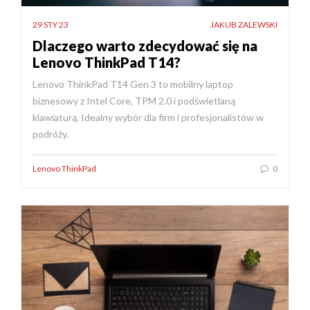
29 STY 23
JAKUB ZALEWSKI
Dlaczego warto zdecydować się na
Lenovo ThinkPad T14?
Lenovo ThinkPad T14 Gen 3 to mobilny laptop
biznesowy z Intel Core, TPM 2.0 i podświetlaną
klawiaturą. Idealny wybór dla firm i profesjonalistów w
podróży.
Lenovo ThinkPad
0