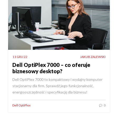
11 GRU 22
JAKUB ZALEWSKI
Dell OptiPlex 7000 – co oferuje
biznesowy desktop?
Dell OptiPlex 7000 to kompaktowy i wydajny komputer
stacjonarny dla firm. Sprawdź jego funkcjonalność,
energooszczędność i specyfikację dla biznesu!
Dell OptiPlex
0