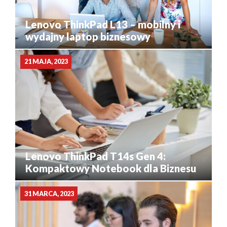
Lenovo ThinkPad L13 – mobilny i
wydajny laptop biznesowy
21 MAJA, 2023
Lenovo ThinkPad T14s Gen 4:
Kompaktowy Notebook dla Biznesu
31 MARCA, 2023