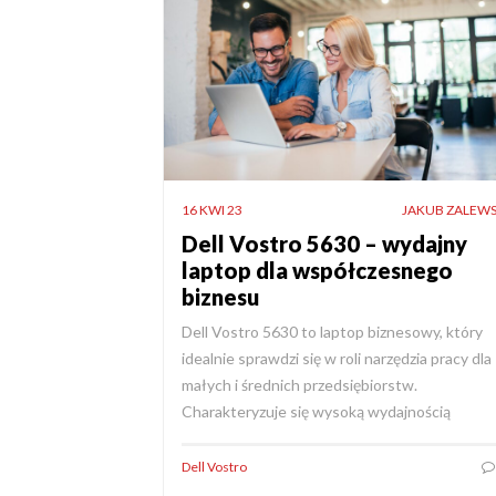
16 KWI 23
JAKUB ZALEWS
Dell Vostro 5630 – wydajny
laptop dla współczesnego
biznesu
Dell Vostro 5630 to laptop biznesowy, który
idealnie sprawdzi się w roli narzędzia pracy dla
małych i średnich przedsiębiorstw.
Charakteryzuje się wysoką wydajnością
Dell Vostro