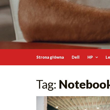
Skip
to
content
Strona główna
Dell
HP
L
Tag:
Notebook