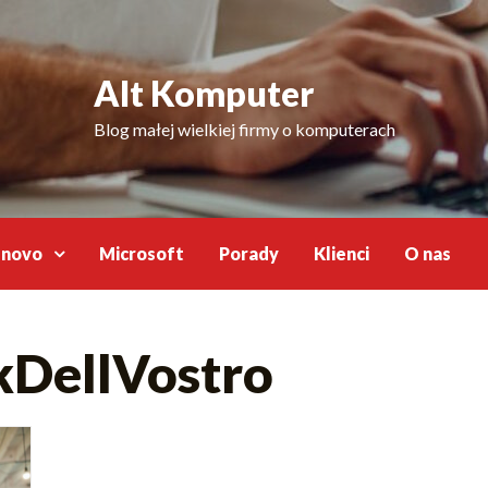
Alt Komputer
Blog małej wielkiej firmy o komputerach
enovo
Microsoft
Porady
Klienci
O nas
DellVostro