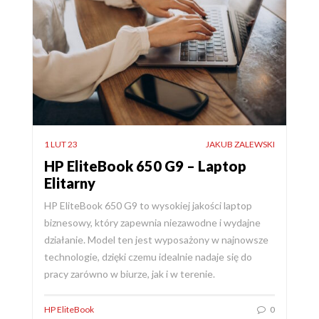
1 LUT 23
JAKUB ZALEWSKI
HP EliteBook 650 G9 – Laptop
Elitarny
HP EliteBook 650 G9 to wysokiej jakości laptop
biznesowy, który zapewnia niezawodne i wydajne
działanie. Model ten jest wyposażony w najnowsze
technologie, dzięki czemu idealnie nadaje się do
pracy zarówno w biurze, jak i w terenie.
HP EliteBook
0